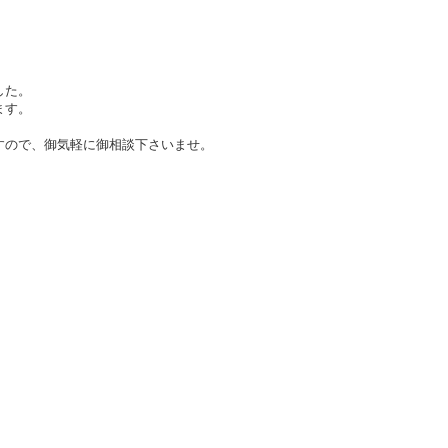
した。
ます。
すので、御気軽に御相談下さいませ。