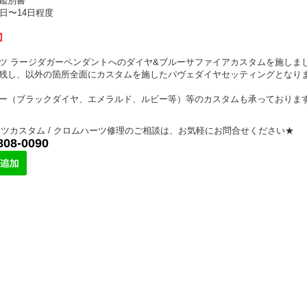
鑑別書
日〜14日程度
】
ツ ラージダガーペンダントへのダイヤ&ブルーサファイアカスタムを施しま
残し、以外の箇所全面にカスタムを施したパヴェダイヤセッティングとなり
ー（ブラックダイヤ、エメラルド、ルビー等）等のカスタムも承っておりま
ツカスタム / クロムハーツ修理のご相談は、お気軽にお問合せください★
808-0090