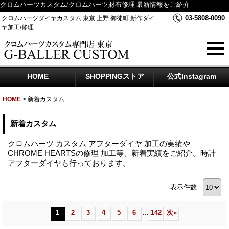
クロムハーツカスタム/クロムハーツ財布修理 最新情報をご紹介
03-5808-0090
クロムハーツダイヤカスタム 東京 上野 御徒町 新作ダイ
ヤ加工/修理
HOME
SHOPPINGストア
公式Instagram
HOME
>
新着カスタム
新着カスタム
クロムハーツ カスタム アフターダイヤ 加工の実績や
CHROME HEARTSの修理 加工等、新着実績をご紹介。時計
アフターダイヤも行っております。
表示件数 :
...
1
2
3
4
5
6
142
次
»