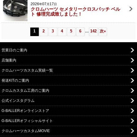
2026
07
17
年
月
日
クロムハーツ セメタリークロスパッチ ベル
ト 修理完成致しました！
...
1
2
3
4
5
6
142
次
»
営業日のご案内
店舗案内
クロムハーツカスタム実績一覧
発送KITのご案内
クロムカスタム工房のご案内
公式インスタグラム
G-BALLERオンラインストア
G-BALLERオフィシャルサイト
クロムハーツカスタムMOVIE