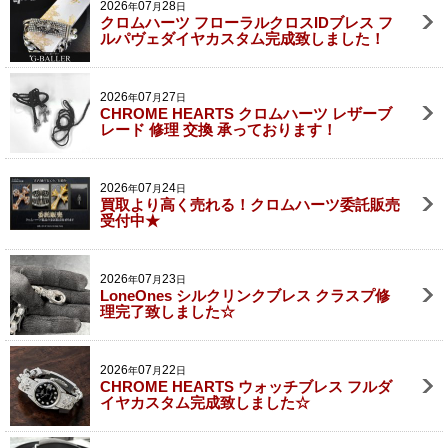
2026
07
28
年
月
日
クロムハーツ フローラルクロスIDブレス フ
ルパヴェダイヤカスタム完成致しました！
2026
07
27
年
月
日
CHROME HEARTS クロムハーツ レザーブ
レード 修理 交換 承っております！
2026
07
24
年
月
日
買取より高く売れる！クロムハーツ委託販売
受付中★
2026
07
23
年
月
日
LoneOnes シルクリンクブレス クラスプ修
理完了致しました☆
2026
07
22
年
月
日
CHROME HEARTS ウォッチブレス フルダ
イヤカスタム完成致しました☆