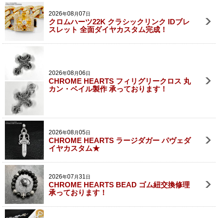
2026
08
07
年
月
日
クロムハーツ22K クラシックリンク IDブレ
スレット 全面ダイヤカスタム完成！
2026
08
06
年
月
日
CHROME HEARTS フィリグリークロス 丸
カン・ベイル製作 承っております！
2026
08
05
年
月
日
CHROME HEARTS ラージダガー パヴェダ
イヤカスタム★
2026
07
31
年
月
日
CHROME HEARTS BEAD ゴム紐交換修理
承っております！