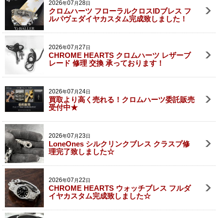
2026
07
28
年
月
日
クロムハーツ フローラルクロスIDブレス フ
ルパヴェダイヤカスタム完成致しました！
2026
07
27
年
月
日
CHROME HEARTS クロムハーツ レザーブ
レード 修理 交換 承っております！
2026
07
24
年
月
日
買取より高く売れる！クロムハーツ委託販売
受付中★
2026
07
23
年
月
日
LoneOnes シルクリンクブレス クラスプ修
理完了致しました☆
2026
07
22
年
月
日
CHROME HEARTS ウォッチブレス フルダ
イヤカスタム完成致しました☆