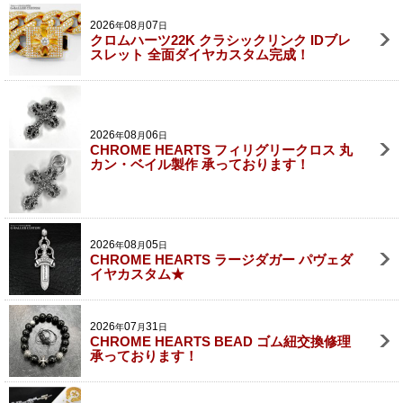
2026
08
07
年
月
日
クロムハーツ22K クラシックリンク IDブレ
スレット 全面ダイヤカスタム完成！
2026
08
06
年
月
日
CHROME HEARTS フィリグリークロス 丸
カン・ベイル製作 承っております！
2026
08
05
年
月
日
CHROME HEARTS ラージダガー パヴェダ
イヤカスタム★
2026
07
31
年
月
日
CHROME HEARTS BEAD ゴム紐交換修理
承っております！