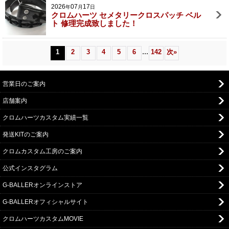
2026
07
17
年
月
日
クロムハーツ セメタリークロスパッチ ベル
ト 修理完成致しました！
...
1
2
3
4
5
6
142
次
»
営業日のご案内
店舗案内
クロムハーツカスタム実績一覧
発送KITのご案内
クロムカスタム工房のご案内
公式インスタグラム
G-BALLERオンラインストア
G-BALLERオフィシャルサイト
クロムハーツカスタムMOVIE