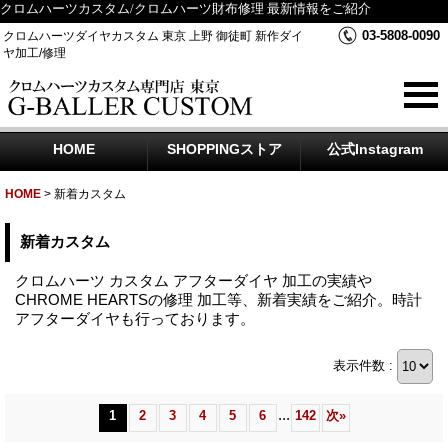
クロムハーツカスタム/クロムハーツ財布修理 最新情報をご紹介
03-5808-0090
クロムハーツダイヤカスタム 東京 上野 御徒町 新作ダイ
ヤ加工/修理
HOME
SHOPPINGストア
公式Instagram
HOME
>
新着カスタム
新着カスタム
クロムハーツ カスタム アフターダイヤ 加工の実績や
CHROME HEARTSの修理 加工等、新着実績をご紹介。時計
アフターダイヤも行っております。
表示件数 :
...
1
2
3
4
5
6
142
次
»