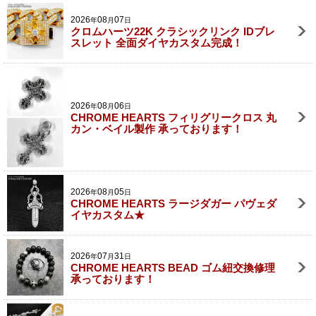
2026
08
07
年
月
日
クロムハーツ22K クラシックリンク IDブレ
スレット 全面ダイヤカスタム完成！
2026
08
06
年
月
日
CHROME HEARTS フィリグリークロス 丸
カン・ベイル製作 承っております！
2026
08
05
年
月
日
CHROME HEARTS ラージダガー パヴェダ
イヤカスタム★
2026
07
31
年
月
日
CHROME HEARTS BEAD ゴム紐交換修理
承っております！