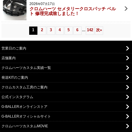
2026
07
17
年
月
日
クロムハーツ セメタリークロスパッチ ベル
ト 修理完成致しました！
...
1
2
3
4
5
6
142
次
»
営業日のご案内
店舗案内
クロムハーツカスタム実績一覧
発送KITのご案内
クロムカスタム工房のご案内
公式インスタグラム
G-BALLERオンラインストア
G-BALLERオフィシャルサイト
クロムハーツカスタムMOVIE