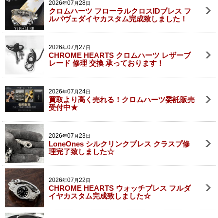
2026
07
28
年
月
日
クロムハーツ フローラルクロスIDブレス フ
ルパヴェダイヤカスタム完成致しました！
2026
07
27
年
月
日
CHROME HEARTS クロムハーツ レザーブ
レード 修理 交換 承っております！
2026
07
24
年
月
日
買取より高く売れる！クロムハーツ委託販売
受付中★
2026
07
23
年
月
日
LoneOnes シルクリンクブレス クラスプ修
理完了致しました☆
2026
07
22
年
月
日
CHROME HEARTS ウォッチブレス フルダ
イヤカスタム完成致しました☆