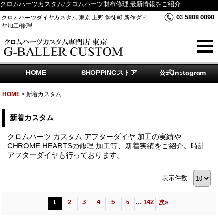
クロムハーツカスタム/クロムハーツ財布修理 最新情報をご紹介
03-5808-0090
クロムハーツダイヤカスタム 東京 上野 御徒町 新作ダイ
ヤ加工/修理
HOME
SHOPPINGストア
公式Instagram
HOME
>
新着カスタム
新着カスタム
クロムハーツ カスタム アフターダイヤ 加工の実績や
CHROME HEARTSの修理 加工等、新着実績をご紹介。時計
アフターダイヤも行っております。
表示件数 :
...
1
2
3
4
5
6
142
次
»