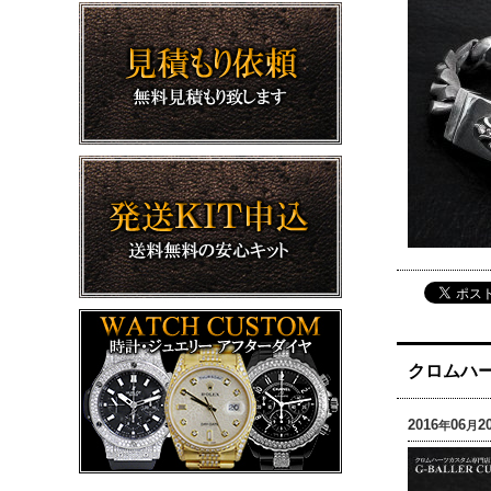
クロムハー
2016
06
2
年
月