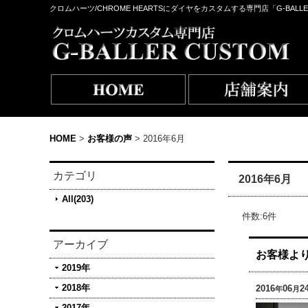
クロムハーツ/CHROME HEARTSにダイヤをカスタムする専門店「G-BALLE
HOME
>
お客様の声
>
2016年6月
カテゴリ
2016年6月
All(203)
件数
:
6
件
アーカイブ
お客様より
2019年
2018年
2016
06
2
年
月
2017年