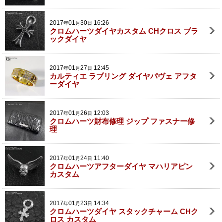
2017
01
30
16:26
年
月
日
クロムハーツダイヤカスタム CHクロス ブラ
ックダイヤ
2017
01
27
12:45
年
月
日
カルティエ ラブリング ダイヤパヴェ アフタ
ーダイヤ
2017
01
26
12:03
年
月
日
クロムハーツ財布修理 ジップ ファスナー修
理
2017
01
24
11:40
年
月
日
クロムハーツアフターダイヤ マハリアピン
カスタム
2017
01
23
14:34
年
月
日
クロムハーツダイヤ スタックチャーム CHク
ロス カスタム