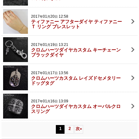
2017
01
20
12:58
年
月
日
ティファニー アフターダイヤ ティファニー
Ｔ リング ブレスレット
2017
01
19
13:21
年
月
日
クロムハーツダイヤカスタム キーチェーン
ブラックダイヤ
2017
01
17
13:56
年
月
日
クロムハーツカスタム レイズドセメタリー
ドッグタグ
2017
01
16
13:09
年
月
日
クロムハーツダイヤカスタム オーバルクロ
スリング
1
2
次
»