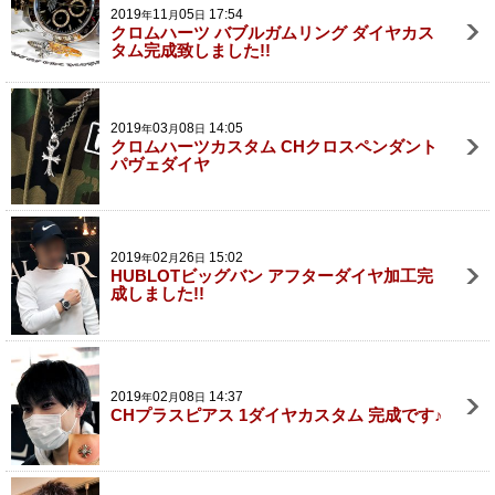
2019
11
05
17:54
年
月
日
クロムハーツ バブルガムリング ダイヤカス
タム完成致しました!!
2019
03
08
14:05
年
月
日
クロムハーツカスタム CHクロスペンダント
パヴェダイヤ
2019
02
26
15:02
年
月
日
HUBLOTビッグバン アフターダイヤ加工完
成しました!!
2019
02
08
14:37
年
月
日
CHプラスピアス 1ダイヤカスタム 完成です♪