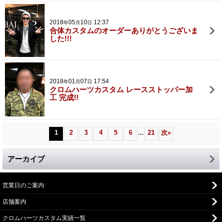
2018
05
10
12:37
年
月
日
合体カスタムのオーダーありがとうございま
した!!!
2018
01
07
17:54
年
月
日
クロムハーツカスタム レースストッパー加
工 完成!!
...
1
2
3
4
5
6
21
次
»
アーカイブ
営業日のご案内
店舗案内
クロムハーツカスタム実績一覧