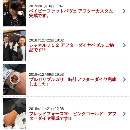
2019
01
16
11:47
年
月
日
ベイビーファットパヴェ アフターカスタム
完成です。
2018
12
22
18:02
年
月
日
シャネルＪ１２ アフターダイヤベゼル ご納
品です!!
2018
12
09
19:53
年
月
日
ブルガリブルガリ 時計アフターダイヤ完成
しました♪
2018
11
21
12:08
年
月
日
フレッドフォース10 ピンクゴールド アフ
ターダイヤ完成です!!